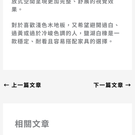
放式空間呈現更加完整、舒展的視覺效
果。
對於喜歡淺色木地板，又希望避開過白、
過黃或過於冷峻色調的人，鹽湖白橡是一
款穩定、耐看且容易搭配家具的選擇。
鹽湖白橡 133
鹽湖白橡 133
鹽湖白橡 133
鹽湖白橡 133
鹽湖白橡 133
鹽湖白橡 133
鹽湖白橡 133
鹽湖白橡 133
鹽湖白橡 133
鹽湖白橡 133
←
上一篇文章
下一篇文章
→
相關文章