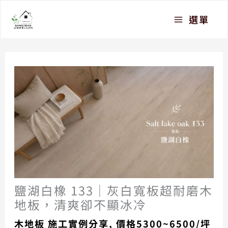
跳
選單
至
主
要
內
容
鹽湖白橡 133｜灰白寬板超耐磨木
地板，清爽卻不顯冰冷
木地板 施工實例分享
,
價格5300~6500/坪