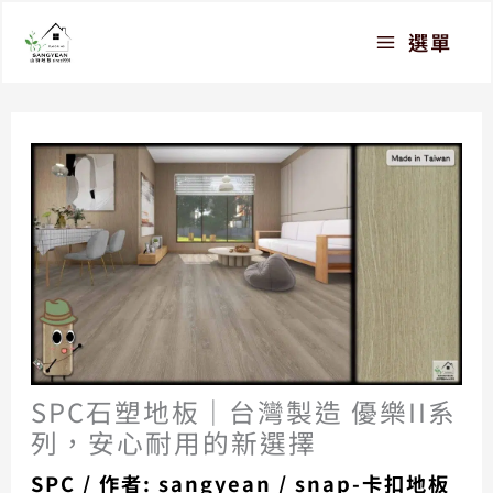
跳
選單
至
主
要
內
容
SPC石塑地板｜台灣製造 優樂II系
列，安心耐用的新選擇
SPC
/ 作者:
sangyean
/
snap-卡扣地板