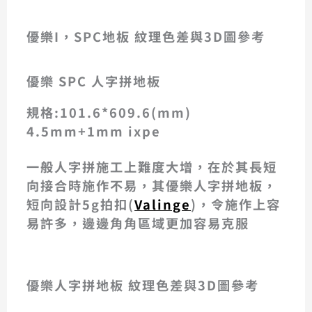
優樂 SPC地板 6508 歐尼克
優樂 維也納白橡6502
優樂 奶油洗瑞 6506
優樂 經典原木6507
優樂 比利時 6501
優樂 貝斯 6505
優樂 蒙特 6504
優樂 6503里布
優樂I，SPC地板 紋理色差與3D圖參考
6503-3D
6502-3D
6501-3D
6508-3D
6506-3D
6505-3D
6504-3D
6510-3D
6503
6502
6501
6508
6507
6506
6505
6504
6510
優樂 SPC 人字拼地板
規格:101.6*609.6(mm)
4.5mm+1mm ixpe
一般人字拼施工上難度大增，在於其長短
向接合時施作不易，其優樂人字拼地板，
短向設計5g拍扣(
Valinge
)，令施作上容
易許多，邊邊角角區域更加容易克服
人字拼地板 精緻規格 5501
人字拼地板 精緻規格 5504
人字拼地板 精緻規格 5503
人字拼地板 精緻規格 5502
優樂人字拼地板 紋理色差與3D圖參考