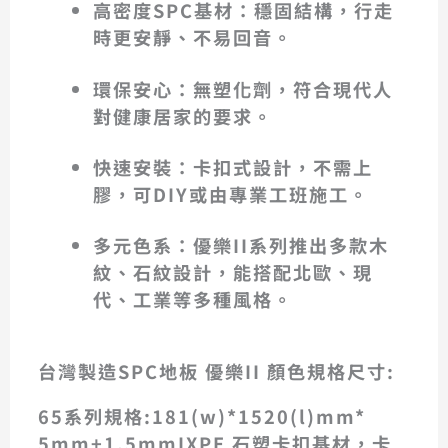
高密度SPC基材
：穩固結構，行走
時更安靜、不易回音。
環保安心
：無塑化劑，符合現代人
對健康居家的要求。
快速安裝
：卡扣式設計，不需上
膠，可DIY或由專業工班施工。
多元色系
：優樂II系列推出多款木
紋、石紋設計，能搭配北歐、現
代、工業等多種風格。
台灣製造SPC地板 優樂II 顏色規格尺寸:
65系列規格:181(w)*1520(l)mm*
5mm+1.5mmIXPE 石塑卡扣基材，卡