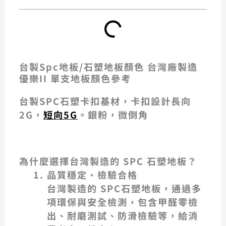
台製Spc地板/石塑地板顏色 台灣廠製造
優樂II 單支地板顏色參考
台製SPC石塑卡扣基材，卡扣設計長向
2G，
短向5G
。銀粉，微倒角
6516-納茲橡木
6512 卡布奇諾
6511 北歐灰橡
6510 莊園白橡
6513 紐約棕橡
6517 沙漠橡木
6515 雪山橡木
6518金赭橡木
為什麼選擇台灣製造的 SPC 石塑地板？
品質穩定、檢驗合格
台灣製造的 SPC石塑地板，通過多
項環保與安全檢測，包含甲醛零檢
出、耐磨測試、防滑檢驗等，給消