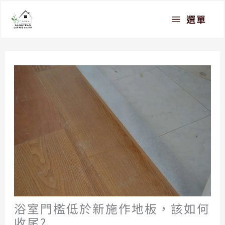
跳
選單
至
主
要
內
容
浴室門檻低於新施作地板，該如何
收尾?