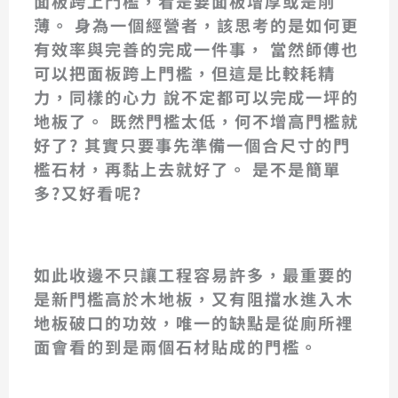
面板跨上門檻，看是要面板增厚或是削
薄。 身為一個經營者，該思考的是如何更
有效率與完善的完成一件事， 當然師傅也
可以把面板跨上門檻，但這是比較耗精
力，同樣的心力 說不定都可以完成一坪的
地板了。 既然門檻太低，何不增高門檻就
好了? 其實只要事先準備一個合尺寸的門
檻石材，再黏上去就好了。 是不是簡單
多?又好看呢?
再貼一個門檻高於地板水曲橡木地板
新門檻未貼上，舊門檻低於木地板
新門檻貼上
如此收邊不只讓工程容易許多，最重要的
是新門檻高於木地板，又有阻擋水進入木
地板破口的功效，唯一的缺點是從廁所裡
面會看的到是兩個石材貼成的門檻。