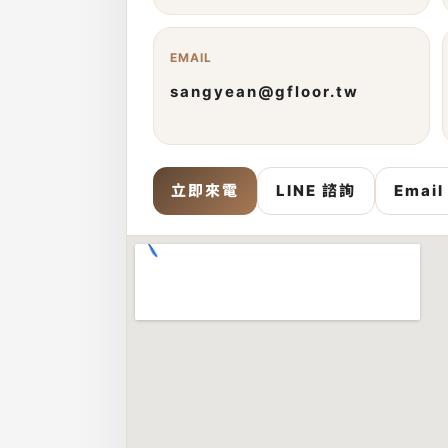
EMAIL
sangyean@gfloor.tw
立即來電
LINE 諮詢
Emai