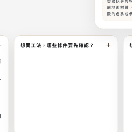
想更快拿到
前地面材質
歡的色系或
想問工法，哪些條件要先確認？
質
一
、
回