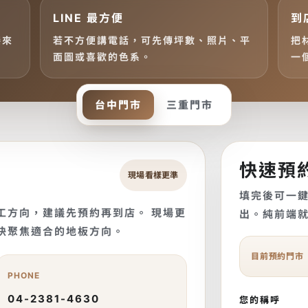
LINE 最方便
到
接來
若不方便講電話，可先傳坪數、照片、平
把
面圖或喜歡的色系。
一
台中門市
三重門市
快速預
現場看樣更準
填完後可一鍵複
工方向，建議先預約再到店。 現場更
出。純前端
快聚焦適合的地板方向。
目前預約門市
PHONE
04-2381-4630
您的稱呼