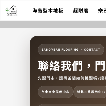
跳
海島型木地板
超耐磨
樂
至
主
要
內
容
SANGYEAN FLOORING ・ CONTACT
聯絡我們，門
先選門市，還再苦惱如何挑選嗎?讓
台中南屯展示中心
新北三重展示中心