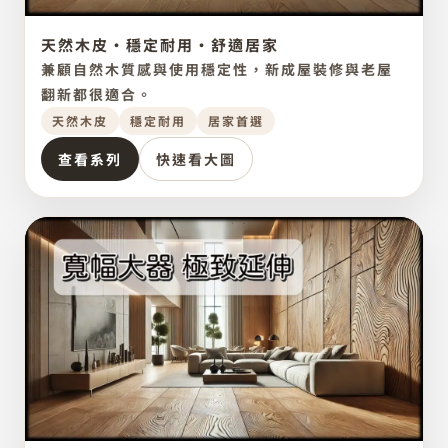
天然木皮・穩定耐用・舒適居家
天然木皮質感
點圖放大
NATURAL VENEER
兼顧自然木質感與使用穩定性，新成屋裝修與老屋
海島型
翻新都很適合。
天然木皮
穩定耐用
居家首選
查看系列
快速看大圖