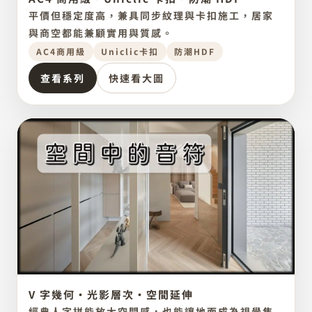
AFFORDABLE STABLE CHOICE
平價但穩定度高，兼具同步紋理與卡扣施工，居家
Dongwha
與商空都能兼顧實用與質感。
AC4商用級
Uniclic卡扣
防潮HDF
查看系列
快速看大圖
V 字幾何・光影層次・空間延伸
設計感拼法
點圖放大
HERRINGBONE FLOORING
經典人字拼能放大空間感，也能讓地面成為視覺焦