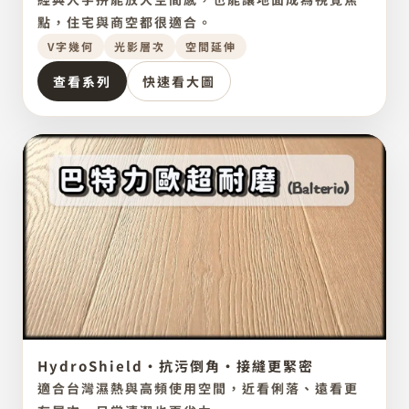
人字拼
點，住宅與商空都很適合。
V字幾何
光影層次
空間延伸
查看系列
快速看大圖
HydroShield・抗污倒角・接縫更緊密
比利時品牌
點圖放大
PREMIUM LAMINATE
適合台灣濕熱與高頻使用空間，近看俐落、遠看更