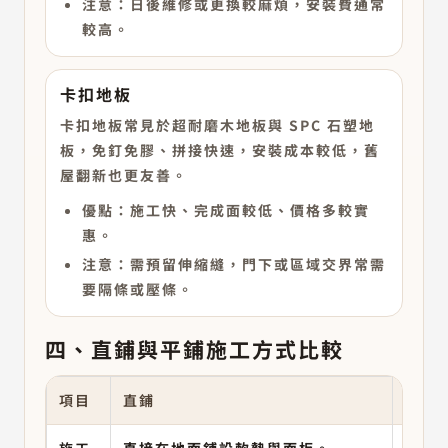
注意：日後維修或更換較麻煩，安裝費通常
較高。
卡扣地板
卡扣地板常見於超耐磨木地板與 SPC 石塑地
板，免釘免膠、拼接快速，安裝成本較低，舊
屋翻新也更友善。
優點：施工快、完成面較低、價格多較實
惠。
注意：需預留伸縮縫，門下或區域交界常需
要隔條或壓條。
四、直鋪與平鋪施工方式比較
項目
直鋪
平鋪
施工
直接在地面鋪設軟墊與面板。
先鋪