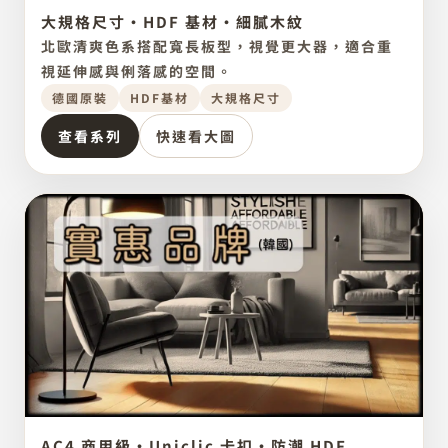
大規格尺寸・HDF 基材・細膩木紋
德國原裝
點圖放大
GERMAN LAMINATE
北歐清爽色系搭配寬長板型，視覺更大器，適合重
Parador
視延伸感與俐落感的空間。
德國原裝
HDF基材
大規格尺寸
查看系列
快速看大圖
AC4 商用級・Uniclic 卡扣・防潮 HDF
韓國品牌
點圖放大