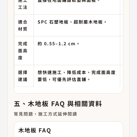
工法
底板
適合
SPC 石塑地板、超耐磨木地板。
海島
材質
完成
約 0.55–1.2 cm。
約 2.
面高
度
選擇
想快速施工、降低成本、完成面高度
使用
建議
要低，可優先評估直鋪。
感更
五、木地板 FAQ 與相關資料
常見問題，施工方式延伸閱讀
木地板 FAQ