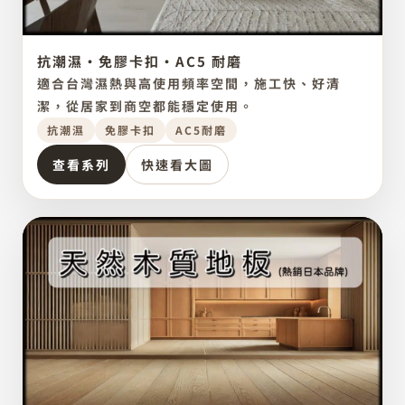
抗潮濕・免膠卡扣・AC5 耐磨
比利時原裝進口
點圖放大
LAMINATE FLOORING
適合台灣濕熱與高使用頻率空間，施工快、好清
Vitality
潔，從居家到商空都能穩定使用。
抗潮濕
免膠卡扣
AC5耐磨
查看系列
快速看大圖