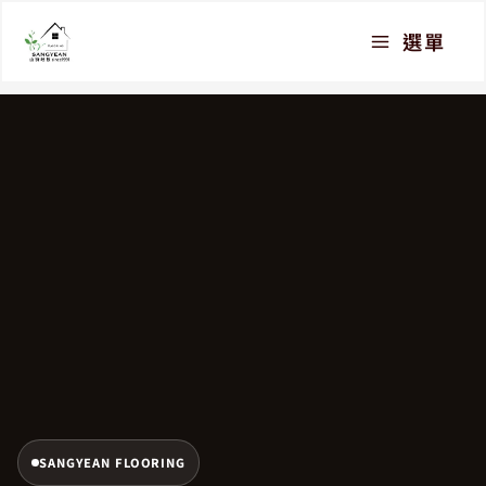
跳
選單
至
主
要
內
容
SANGYEAN FLOORING