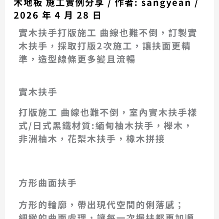
木地板 施工實例分享
/ 作者:
sangyean
/
2026 年 4 月 28 日
實木扶手打版施工 曲線也難不倒，訂製實
木扶手，採取打版2次施工，讓扶面更精
準，造型線條更多變且流暢
實木扶手
打版施工 曲線也難不倒，室內實木扶手樣
式/日式黑鐵材質:緬甸柚木扶手，櫸木，
非洲柚木，花梨木扶手，橡木拼接
花梨木實木扇形扶手 轉盤如意柱
實木扶手打版施工 曲線也難不倒
花梨木實木扇形扶手 轉盤如意柱
黑鐵，非洲柚木，日式風格扶手
黑鐵，非洲柚木，日式風格扶手
實木扶手與超耐磨地板施作樓梯
實木扶手與超耐磨地板施作樓梯
實木扶手與實木樓梯踏板
柚木實木踏板與樓梯扶手
非洲柚木扶手 白色車枳
花梨木實木扇形扶手
花梨木實木扇形扶手
實木扶手與樓梯踏板
實木扶手與樓梯踏板
實木扶手與樓梯踏板
非洲柚木扶手本色
非洲柚木扶手本色
非洲柚木扶手本色
實木扶手
實木扶手
實木扶手
實木扶手
方形曲面扶手
方形的輪廓，帶出現代空間的俐落感；
細緻的曲面處理，讓每一次握扶都更加順