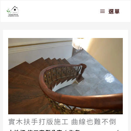
跳
選單
至
主
要
內
容
實木扶手打版施工 曲線也難不倒