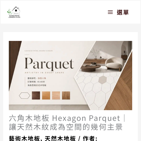
跳
選單
至
主
要
內
容
六角木地板 Hexagon Parquet｜
讓天然木紋成為空間的幾何主景
藝術木地板
,
天然木地板
/ 作者: