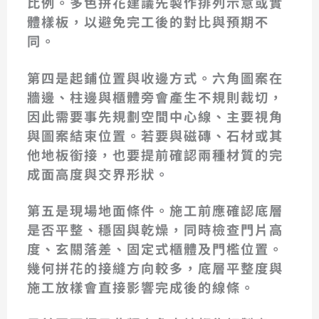
比例。多色拼花建議先製作排列示意或實
體樣板，以避免完工後的對比與預期不
同。
第四是
起鋪位置與收邊方式
。六角圖案在
牆邊、柱邊與櫃體旁會產生不規則裁切，
因此需要事先規劃空間中心線、主要視角
與圖案結束位置。若要與磁磚、石材或其
他地板銜接，也要提前確認兩種材質的完
成面高度與交界形狀。
第五是
現場地面條件
。施工前應確認底層
是否平整、穩固與乾燥，同時檢查門片高
度、玄關落差、固定式櫃體及門檻位置。
幾何拼花的接縫方向較多，底層平整度與
施工放樣會直接影響完成後的線條。