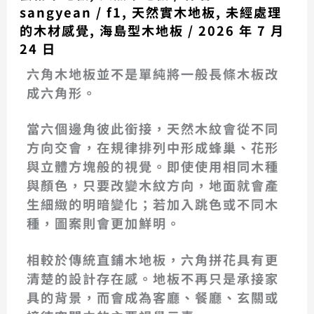
sangyean
/
f1
,
天然實木地板
,
未經處理
的木材感覺
,
海島型木地板
/
2026 年 7 月
24 日
六角木地板並不是單純將一般長條木板改
成六角形。
當六個邊角彼此銜接，天然木紋會從不同
方向交會，在規律排列中形成蜂巢、花形
與立體方塊般的視覺。即使使用相同木種
與顏色，只要改變木紋方向，地面就會產
生細緻的明暗變化；若加入跳色或不同木
種，圖案則會更加鮮明。
相較於傳統直鋪木地板，六角拼花具有更
清楚的設計存在感。地板不再只是承接家
具的背景，而會成為客廳、餐廳、玄關或