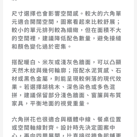
尺寸選擇也會影響空間感。較大的六角單
元適合開闊空間，圖案看起來比較舒展；
較小的單元排列較為細緻，但在面積不大
的空間裡，建議降低配色數量，避免接縫
和顏色變化過於密集。
搭配暖白、米灰或淺灰色牆面，可以凸顯
天然木紋與幾何輪廓；搭配水泥質感、石
材或黑色金屬，則能呈現較俐落的現代效
果。若選擇胡桃木、深色染色或多色混
拼，建議保留部分淺色牆面、窗簾與布質
家具，平衡地面的視覺重量。
六角拼花也很適合與櫃體中線、餐桌位置
或空間軸線對齊。設計時先決定圖案中
心，再向四周展開，比直接從牆角起鋪更