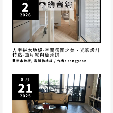
2
2026
人字拼木地板-空間氛圍之美、光影設計
特點-曲月彎與魚骨拼
藝術木地板
,
客製化地板
/ 作者:
sangyean
8 月
21
2025