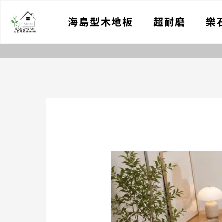
跳
海島型木地板
超耐磨
樂
至
主
要
內
容