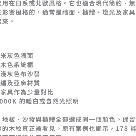
能用在日系或北歐風格。它也適合現代簡約、無
正影響風格的，通常是牆面、櫃體、燈光及家具
起來。
：
或米灰色牆面
淺木色系統櫃
或淺灰色布沙發
藤編及亞麻材質
色家具作為少量對比
 4000K 的暖白或自然光照明
、地板、沙發與櫃體全部選成同一個顏色。保留
的木紋真正被看見。原有案例也顯示，178 