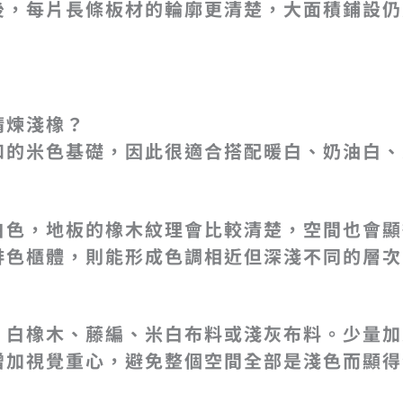
後，每片長條板材的輪廓更清楚，大面積鋪設仍
精煉淺橡178
精煉淺橡178
精煉淺橡178
精煉淺橡178
精煉淺橡178
精煉淺橡178
精煉淺橡？
和的米色基礎，因此很適合搭配暖白、奶油白、
白色，地板的橡木紋理會比較清楚，空間也會顯
啡色櫃體，則能形成色調相近但深淺不同的層次
、白橡木、藤編、米白布料或淺灰布料。少量加
增加視覺重心，避免整個空間全部是淺色而顯得