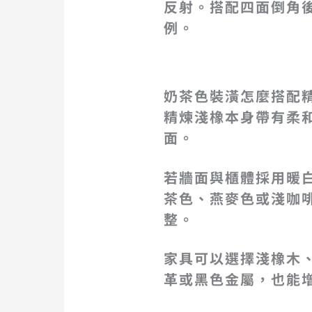
反射。搭配四面倒角
例。
奶茶色裝潢怎麼搭配
精煉淺橡本身帶有柔
面。
若牆面與櫃體採用暖
茶色、燕麥色或淺咖
整。
家具可以選擇淺橡木
革或黑色金屬，也能