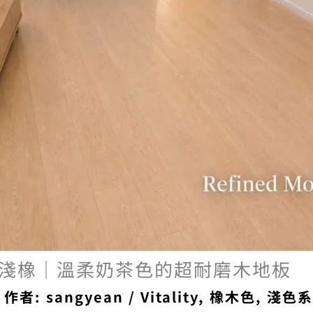
78 精煉淺橡｜溫柔奶茶色的超耐磨木地板
 作者:
sangyean
/
Vitality
,
橡木色
,
淺色