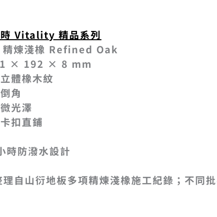
時 Vitality 精品系列
精煉淺橡 Refined Oak
 × 192 × 8 mm
步立體橡木紋
面倒角
緻微光澤
膠卡扣直鋪
 小時防潑水設計
整理自山衍地板多項精煉淺橡施工紀錄；不同批