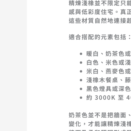
精煉淺橡並不限定只
感與低彩度住宅。真
這些材質自然地連接
適合搭配的元素包括
暖白、奶茶色
白色、米色或
米白、燕麥色
淺橡木餐桌、
黑色燈具或深
約 3000K 至
奶茶色並不是把牆面
變化，才能讓精煉淺橡