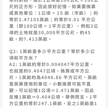
尺的正方形，因此很好記憶。如果要換算
成其他單位：
1公頃 = 15 畝
（市畝）；約
等於
2.47105英畝
；約等於
0.01 平方公
里
（即100公頃 = 1平方公里）。例如3公
頃的土地就是30,000平方公尺，約45
畝，約7.413英畝。
Q2: 1英畝是多少平方公里？等於多少公
頃和平方米？
A2:
1英畝約等於0.004047平方公里
，
也就是約0.4047公頃。換算成平方公
尺，
1英畝約為4046.86 平方公尺
。英畝
是英美使用的單位，小數換算可能不直
觀，可以記憶
1公頃≈2.471英畝
，因此
反推
1英畝≈0.404公頃
。舉例而言，1平
方公里約等於247.1英畝，反之1英畝是1