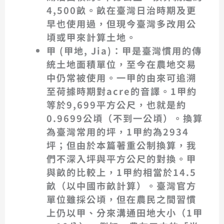
4,500畝。畝在臺灣日治時期及更
早也使用過，但現今臺灣多改用公
頃或甲來計算土地。
甲 (甲地, Jia)
：甲是臺灣慣用的傳
統土地面積單位，至今在農地交易
中仍常被使用。一甲的由來可追溯
至荷據時期對acre的音譯。
1甲約
等於9,699平方公尺
，也就是約
0.9699公頃
（不到一公頃）。換算
為臺灣常用的坪，1甲約為2934
坪；但由於本篇著重公制換算，我
們不深入坪與平方公尺的對換。甲
與畝的比較上，
1甲約相當於14.5
畝
（以中國市畝計算）。臺灣官方
單位雖採公頃，但在農民之間習慣
上仍以甲、分來溝通田地大小（1甲