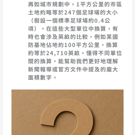
再如城市規劃中，
1平方公里
的市區
土地約略等於
247個足球場
的大小
（假設一個標準足球場約0.4公
頃）。在這些大型單位中換算，有
時也會涉及英畝的比較，例如某國
防基地佔地約100平方公里，換算
約等於24,710英畝。懂得不同單位
間的換算，能幫助我們更好地理解
新聞報導或官方文件中提及的龐大
面積數字。