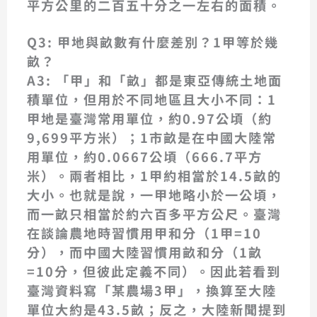
平方公里的
二百五十分之一
左右的面積。
Q3: 甲地與畝數有什麼差別？1甲等於幾
畝？
A3:
「甲」和「畝」都是東亞傳統土地面
積單位，但用於不同地區且大小不同：
1
甲地是臺灣常用單位，約0.97公頃
（約
9,699平方米）；
1市畝是在中國大陸常
用單位，約0.0667公頃
（666.7平方
米）。兩者相比，
1甲約相當於14.5畝
的
大小。也就是說，一甲地略小於一公頃，
而一畝只相當於約六百多平方公尺。臺灣
在談論農地時習慣用甲和分（1甲=10
分），而中國大陸習慣用畝和分（1畝
=10分，但彼此定義不同）。因此若看到
臺灣資料寫「某農場3甲」，換算至大陸
單位大約是43.5畝；反之，大陸新聞提到