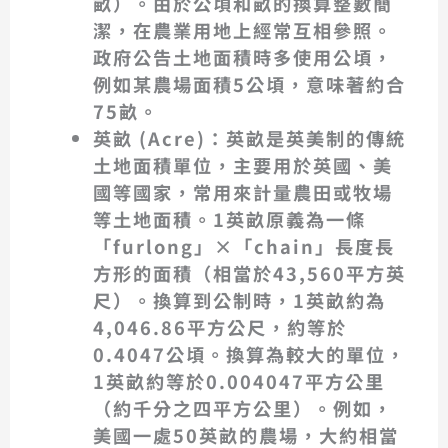
畝）。由於公頃和畝的換算整數簡
潔，在農業用地上經常互相參照。
政府公告土地面積時多使用公頃，
例如某農場面積5公頃，意味著約合
75畝。
英畝 (Acre)
：英畝是英美制的傳統
土地面積單位，主要用於英國、美
國等國家，常用來計量農田或牧場
等土地面積。1英畝原義為一條
「furlong」×「chain」長度長
方形的面積（相當於43,560平方英
尺）。換算到公制時，
1英畝約為
4,046.86平方公尺
，約等於
0.4047公頃。換算為較大的單位，
1英畝約等於0.004047平方公里
（約千分之四平方公里）。例如，
美國一處50英畝的農場，大約相當