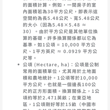
的面積計算。例如，一間房子的室
內面積若為30平方公尺，即表示這
空間約為長5.48公尺、寬5.48公尺
的大小（因為5.48×5.48 ≈
30）。由於平方公尺是其他單位換
算的基礎，許多換算關係都以它為
基準，如
1公頃 = 10,000 平方公
尺
、
1平方英尺 ≈ 0.0929 平方公
尺
等。
公頃 (Hectare, ha)
：公頃是公制
常用的面積單位，尤其用於土地面
積和農地統計。
1公頃等於10,000
平方公尺
，也就是一個邊長100公
尺的正方形面積。換算關係上，
1公
頃約等於2.471英畝
；在東亞地
區，1公頃剛好等於
15畝
（中國市