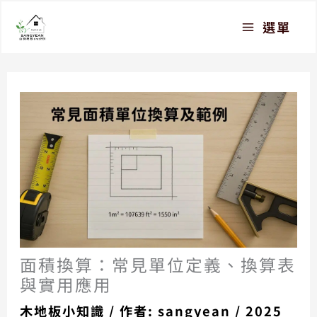
跳
選單
至
主
要
內
容
面積換算：常見單位定義、換算表
與實用應用
木地板小知識
/ 作者:
sangyean
/
2025