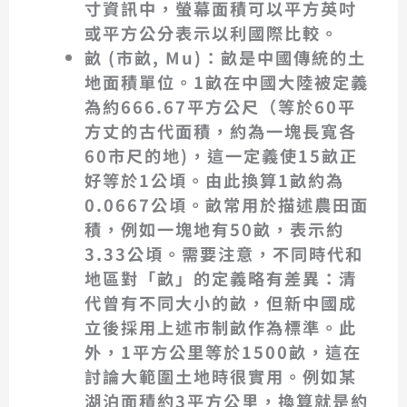
寸資訊中，螢幕面積可以平方英吋
或平方公分表示以利國際比較。
畝 (市畝, Mu)
：畝是中國傳統的土
地面積單位。
1畝在中國大陸被定義
為約666.67平方公尺
（等於
60平
方丈
的古代面積，約為一塊長寬各
60市尺的地)，這一定義使
15畝正
好等於1公頃
。由此換算
1畝約為
0.0667公頃
。畝常用於描述農田面
積，例如一塊地有50畝，表示約
3.33公頃
。需要注意，不同時代和
地區對「畝」的定義略有差異：清
代曾有不同大小的畝，但新中國成
立後採用上述市制畝作為標準。此
外，
1平方公里等於1500畝
，這在
討論大範圍土地時很實用。例如某
湖泊面積約3平方公里，換算就是約