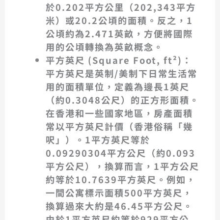
於
0.202平方公里
（202,343平方
米）或
20.2公頃
的面積。反之，
1
公頃約為2.471英畝
，方便將國際
用的公頃轉換為英畝概念。
平方英尺 (Square Foot, ft²)
：
平方英尺是英制/美制下日常生活常
用的面積單位，定義為邊長1英尺
（約0.3048公尺）的正方形面積。
在香港和一些國家地區，房產面積
常以平方英尺計價（香港俗稱「幾
呎」）。
1平方英尺等於
0.09290304平方公尺
（約0.093
平方公尺），換算而言，
1平方公尺
約等於10.7639平方英尺
。例如，
一間公寓標示面積500平方英尺，
換算過來大約是46.45平方公尺。
由於1平方英尺約等於929平方公