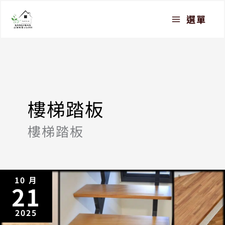
跳
選單
至
主
要
內
容
樓梯踏板
樓梯踏板
10 月
21
2025