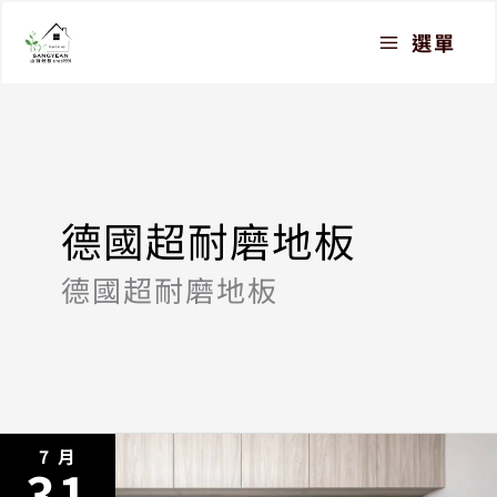
跳
選單
至
主
要
內
容
德國超耐磨地板
德國超耐磨地板
7 月
31