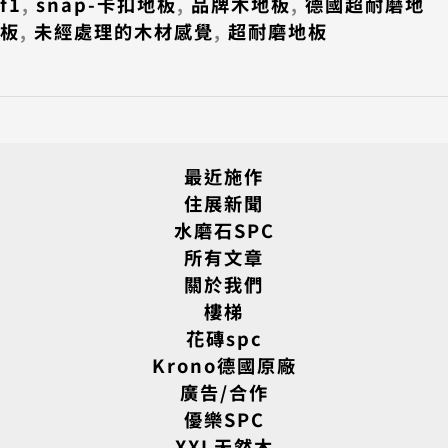
f1
,
snap-卡扣地板
,
品牌木地板
,
德國超耐磨地
板
,
未經處理的木材感覺
,
超耐磨地板
最近施作
住展新聞
水磨石SPC
所有文章
關於我們
樓梯
花磚spc
Krono德國原廠
廣告/合作
優樂SPC
XXL天然木