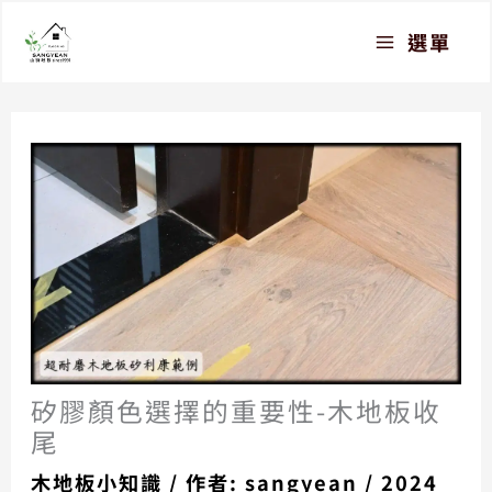
跳
選單
至
主
要
內
容
矽膠顏色選擇的重要性-木地板收
尾
木地板小知識
/ 作者:
sangyean
/
2024