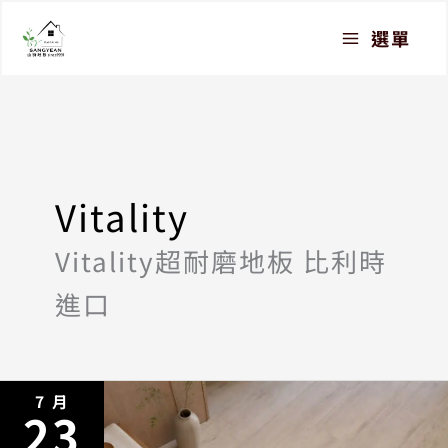
跳
選單
至
主
要
內
容
Vitality
Vitality超耐磨地板 比利時
進口
7 月
23