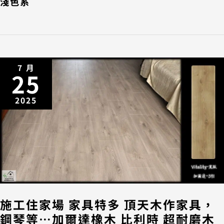
淺色系
7 月
25
2025
施工住家場 家具特多 頂天木作家具，
鋼琴等…加爾達橡木 比利時 超耐磨木