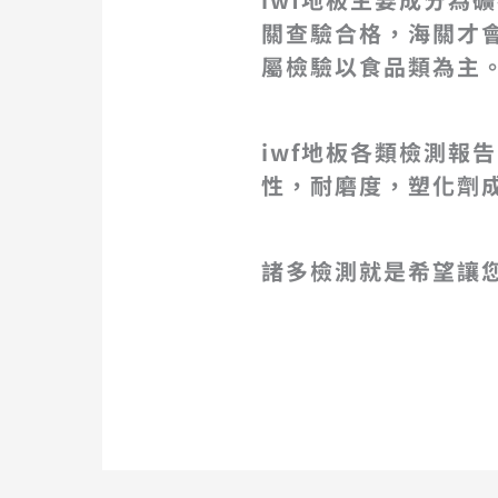
關查驗合格，海關才會
屬檢驗以食品類為主
iwf地板各類檢測報
性，耐磨度，塑化劑成
諸多檢測就是希望讓