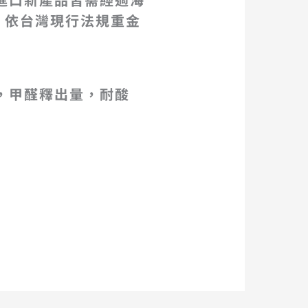
，依台灣現行法規重金
，甲醛釋出量，耐酸