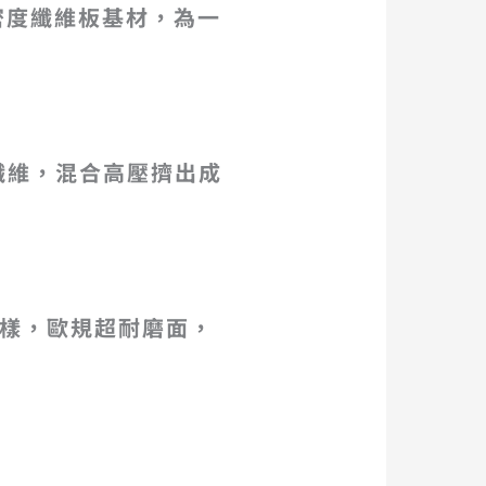
高密度纖維板基材，為一
加礦物纖維，混合高壓擠出成
樣，歐規超耐磨面，