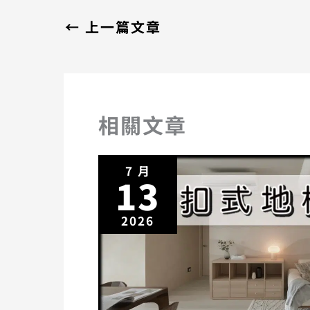
←
上一篇文章
相關文章
7 月
13
2026