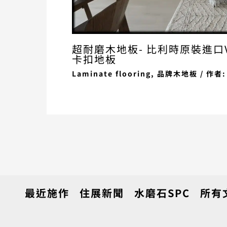
超耐磨木地板- 比利時原裝進口VI
卡扣地板
Laminate flooring
,
品牌木地板
/ 作者
最近施作
住展新聞
水磨石SPC
所有