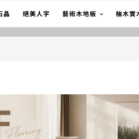
石晶
絕美人字
藝術木地板
柚木實