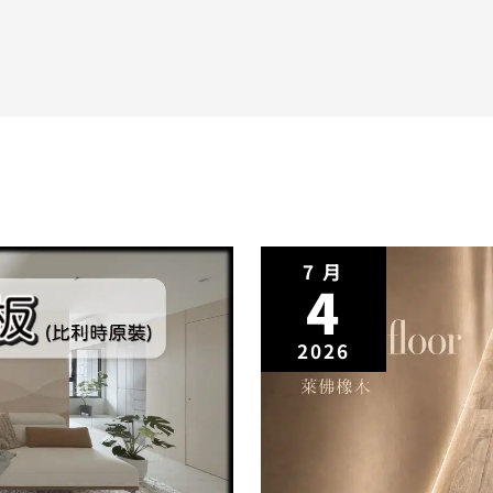
7 月
4
2026