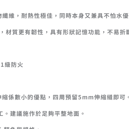
礦物纖維，耐熱性極佳，同時本身又兼具不怕水
m，材質更有韌性，具有形狀記憶功能，不易折
B1級防火
伸縮係數小的優點，四周預留5mm伸縮縫即可
施工。建議施作於足夠平整地面。