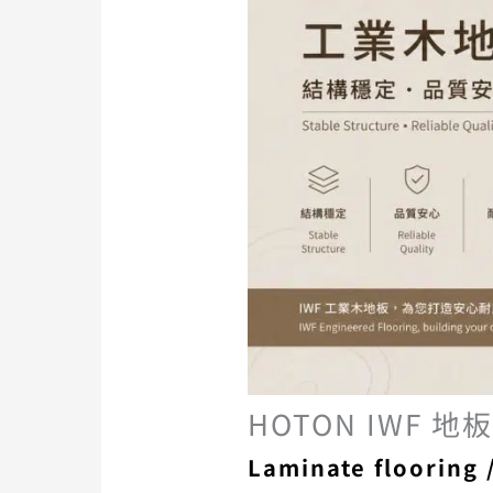
HOTON IWF 地板
Laminate flooring