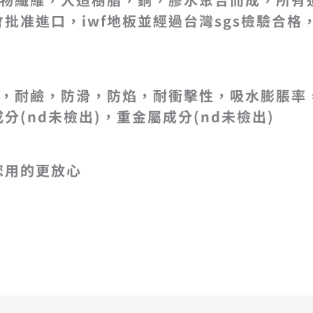
批准進口，iwf地板並經過台灣sgs檢驗合格
。
告，耐鹼，防滑，防焰，耐衝擊性，吸水膨脹率
分(nd未檢出)，重金屬成分(nd未檢出)
您用的更放心
重金屬分析
塑化劑檢驗
耐磨性測試
甲醛釋放量
吸水膨脹率
耐鹼性
防滑性
防焰