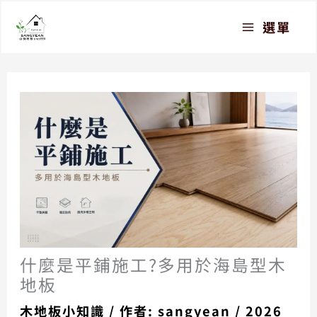
跳
選單
至
主
要
內
容
什麼是平鋪施工?多用於海島型木
地板
木地板小知識
/ 作者:
sangyean
/
2026