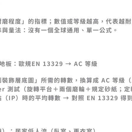
？
耐磨程度」的指標；數值或等級越高，代表越耐
準與量法：沒有一個全球通用、單一公式。
：歐規EN 13329 → AC 等級
裝飾層底圖」所需的轉數，換算成 AC 等級（A
raser 測試（旋轉平台＋兩個磨輪＋規定砂紙；
P）時的平均轉數 → 對照 EN 13329 得到
轉
）：居家低人流（臥室、更衣室）