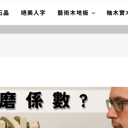
石晶
絕美人字
藝術木地板
柚木實