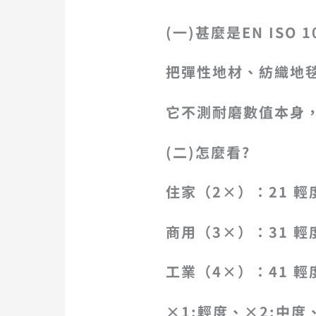
(一)甚麼是EN ISO 1
把彈性地材、紡織地
它不測耐磨數值本身
(二)怎麼看?
住家（2×）：21 輕
商用（3×）：31 輕
工業（4×）：41 輕
×1:輕度、×2:中度