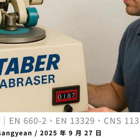
N 660-2、EN 13329、CNS 1
sangyean
/
2025 年 9 月 27 日