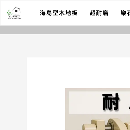
跳
海島型木地板
超耐磨
樂
至
主
要
內
容