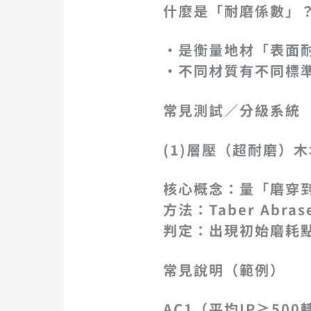
什麼是「耐磨係數」
・是衡量地材「表面
・不同材質有不同標
常見測試／分級系統
(1)
層壓（超耐磨）木地板
核心概念：量「磨穿到
方法：Taber Ab
判定：出現初始磨耗點（I
常見說明（範例）
AC1（
平均IP
≥
500