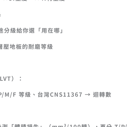
係
 = 用途分級給你選「用在哪」
= 層壓地板的耐磨等級
 LVT）：
/P/M/F 等級、
台灣CNS11367 → 迴轉數
「體積損失」（mm³/100轉），再分 T/P/